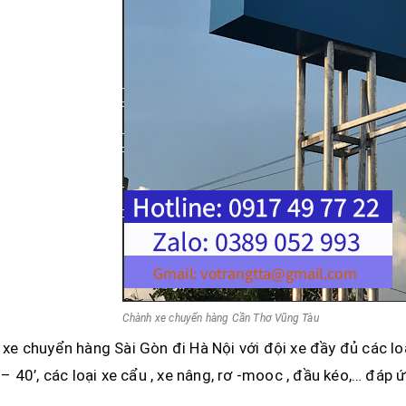
Chành xe chuyển hàng Cần Thơ Vũng Tàu
xe chuyển hàng Sài Gòn đi Hà Nội với đội xe đầy đủ các loạ
 – 40’, các loại xe cẩu , xe nâng, rơ -mooc , đầu kéo,… đáp