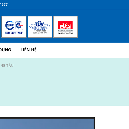
7 577
 DỤNG
LIÊN HỆ
ŨNG TÀU