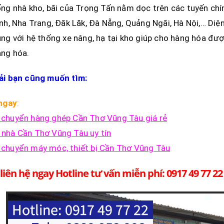
ng nhà kho, bãi của Trọng Tấn nằm dọc trên các tuyến ch
nh, Nha Trang, Đăk Lăk, Đà Nẵng, Quảng Ngãi, Hà Nội,… Diện
ng với hệ thống xe nâng, hạ tại kho giúp cho hàng hóa đư
àng hóa.
ải bạn cũng muốn tìm:
 ngay
:
chuyển hàng ghép Cần Thơ Vũng Tàu giá rẻ
nhà Cần Thơ Vũng Tàu uy tín
chuyển máy móc, thiết bị Cần Thơ Vũng Tàu
liên hệ ngay Hotline tư vấn miễn phí: 0917 49 77 22