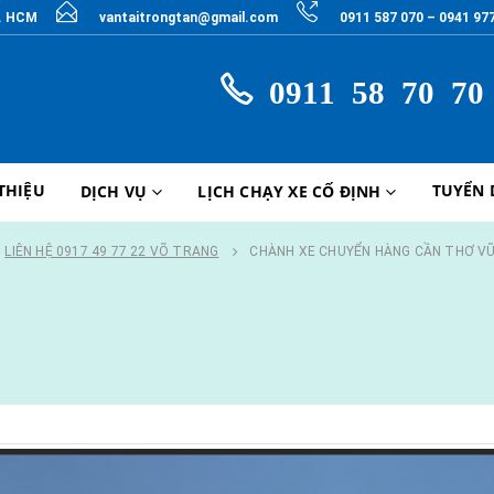
P. HCM
vantaitrongtan@gmail.com
0911 587 070 – 0941 97
0911 58 70 70
 THIỆU
TUYỂN
DỊCH VỤ
LỊCH CHẠY XE CỐ ĐỊNH
LIÊN HỆ 0917 49 77 22 VÕ TRANG
CHÀNH XE CHUYỂN HÀNG CẦN THƠ V