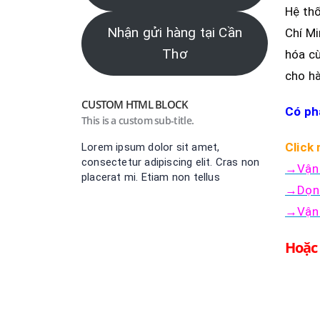
Hệ thố
Nhận gửi hàng tại Cần
Chí Mi
Thơ
hóa cù
cho h
CUSTOM HTML BLOCK
Có ph
This is a custom sub-title.
Click
Lorem ipsum dolor sit amet,
consectetur adipiscing elit. Cras non
→Vận 
placerat mi. Etiam non tellus
→Dọn 
→Vận 
Hoặc 