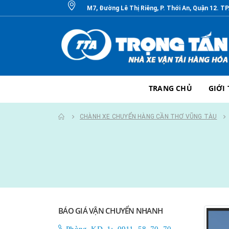
M7, Đường Lê Thị Riêng, P. Thới An, Quận 12. T
TRANG CHỦ
GIỚI
CHÀNH XE CHUYỂN HÀNG CẦN THƠ VŨNG TÀU
BÁO GIÁ VẬN CHUYỂN NHANH
Phòng KD 1: 0911 58 70 70