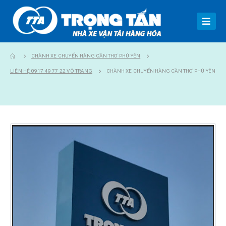
CHÀNH XE CHUYỂN HÀNG CẦN THƠ PHÚ YÊN
LIÊN HỆ 0917 49 77 22 VÕ TRANG
CHÀNH XE CHUYỂN HÀNG CẦN THƠ PHÚ YÊN