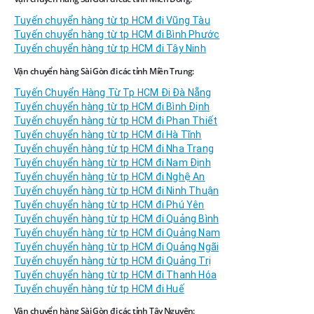
Tuyến chuyển hàng từ tp HCM đi Vũng Tàu
Tuyến chuyển hàng từ tp HCM đi Bình Phước
Tuyến chuyển hàng từ tp HCM đi Tây Ninh
Vận chuyển hàng Sài Gòn đi các tỉnh Miền Trung:
Tuyến Chuyển Hàng Từ Tp HCM Đi Đà Nẵng
Tuyến chuyển hàng từ tp HCM đi Bình Định
Tuyến chuyển hàng từ tp HCM đi Phan Thiết
Tuyến chuyển hàng từ tp HCM đi Hà Tĩnh
Tuyến chuyển hàng từ tp HCM đi Nha Trang
Tuyến chuyển hàng từ tp HCM đi Nam Định
Tuyến chuyển hàng từ tp HCM đi Nghệ An
Tuyến chuyển hàng từ tp HCM đi Ninh Thuận
Tuyến chuyển hàng từ tp HCM đi Phú Yên
Tuyến chuyển hàng từ tp HCM đi Quảng Bình
Tuyến chuyển hàng từ tp HCM đi Quảng Nam
Tuyến chuyển hàng từ tp HCM đi Quảng Ngãi
Tuyến chuyển hàng từ tp HCM đi Quảng Trị
Tuyến chuyển hàng từ tp HCM đi Thanh Hóa
Tuyến chuyển hàng từ tp HCM đi Huế
Vận chuyển hàng Sài Gòn đi các tỉnh Tây Nguyên: