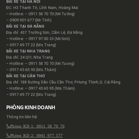
BÃI XE TẠI HÀ NỘI
ĐC: H3 Thanh Trì, Lĩnh Nam, Hoàng Mai
– Hotline: – 0911 58 70 70 (Mr.Tưởng)
– 0909 901 677 (Mr.Tính)
BÃI XE TẠI ĐÀ NẴNG
Địa chỉ: 437 Trường Sơn, Cẩm Lệ, Đà Nẵng
– Hotline: – 0917 97 00 33 (Mr.Sơn)
– 0917 49 77 22 (Ms.Trang)
BÃI XE TẠI NHA TRANG
Địa chỉ: 24 Ql1, Nha Trang
– Hotline: – 0911 58 70 70 (Mr.Tuong)
– 0917 45 65 95 (Ms.Thắm)
BÃI XE TẠI CẦN THƠ
Địa chỉ: 188 Đường Dẫn Cầu Cần Thơ, P.Hưng Thịnh,Q. Cái Răng
– Hotline: – 0917 45 65 95 (Ms.Thắm)
– 0917 49 77 22 (Ms.Trang)
PHÒNG KINH DOANH
Thông tin liên hệ:
Phòng KD 1: 0911 58 70 70
Phòng KD 2: 0941 977 577