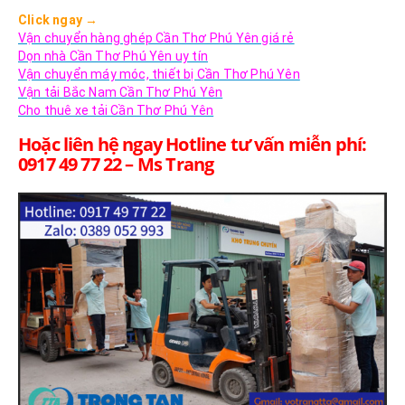
Click ngay
→
Vận chuyển hàng ghép Cần Thơ Phú Yên giá rẻ
Dọn nhà Cần Thơ Phú Yên uy tín
Vận chuyển máy móc, thiết bị Cần Thơ Phú Yên
Vận tải Bắc Nam Cần Thơ Phú Yên
Cho thuê xe tải Cần Thơ Phú Yên
Hoặc liên hệ ngay Hotline tư vấn miễn phí:
0917 49 77 22 – Ms Trang