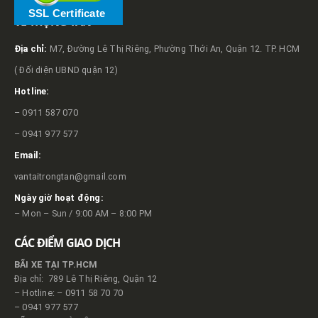
SSL Certificate
VỀ TRỌNG TẤN
Địa chỉ:
M7, Đường Lê Thị Riêng, Phường Thới An, Quận 12. TP. HCM
( Đối diện UBND quận 12)
Hotline:
– 0911 587 070
– 0941 977 577
Email:
vantaitrongtan@gmail.com
Ngày giờ hoạt động:
– Mon – Sun / 9:00 AM – 8:00 PM
CÁC ĐIỂM GIAO DỊCH
BÃI XE TẠI TP.HCM
Địa chỉ: 789 Lê Thị Riêng, Quận 12
– Hotline: – 0911 58 70 70
– 0941 977 577