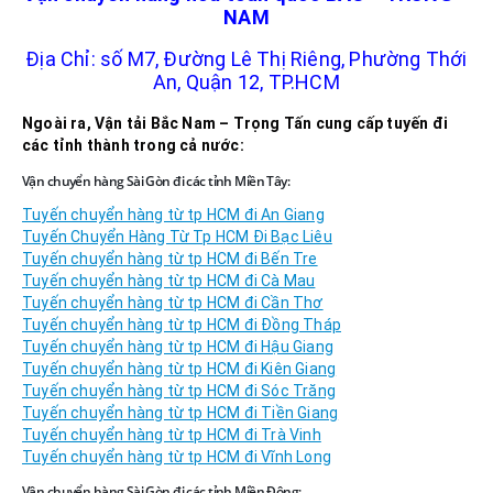
NAM
Địa Chỉ: số M7, Đường Lê Thị Riêng, Phường Thới
An, Quận 12, TP.HCM
Ngoài ra, Vận tải Bắc Nam – Trọng Tấn cung cấp tuyến đi
các tỉnh thành trong cả nước:
Vận chuyển hàng Sài Gòn đi các tỉnh Miền Tây:
Tuyến chuyển hàng từ tp HCM đi An Giang
Tuyến Chuyển Hàng Từ Tp HCM Đi Bạc Liêu
Tuyến chuyển hàng từ tp HCM đi Bến Tre
Tuyến chuyển hàng từ tp HCM đi Cà Mau
Tuyến chuyển hàng từ tp HCM đi Cần Thơ
Tuyến chuyển hàng từ tp HCM đi Đồng Tháp
Tuyến chuyển hàng từ tp HCM đi Hậu Giang
Tuyến chuyển hàng từ tp HCM đi Kiên Giang
Tuyến chuyển hàng từ tp HCM đi Sóc Trăng
Tuyến chuyển hàng từ tp HCM đi Tiền Giang
Tuyến chuyển hàng từ tp HCM đi Trà Vinh
Tuyến chuyển hàng từ tp HCM đi Vĩnh Long
Vận chuyển hàng Sài Gòn đi các tỉnh Miền Đông: