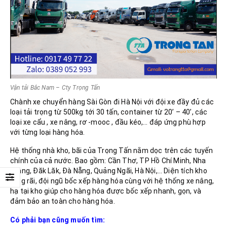
Vận tải Bắc Nam – Cty Trọng Tấn
Chành xe chuyển hàng Sài Gòn đi Hà Nội với đội xe đầy đủ các
loại tải trọng từ 500kg tới 30 tấn, container từ 20’ – 40’, các
loại xe cẩu , xe nâng, rơ -mooc , đầu kéo,… đáp ứng phù hợp
với từng loại hàng hóa.
Hệ thống nhà kho, bãi của Trọng Tấn nằm dọc trên các tuyến
chính của cả nước. Bao gồm: Cần Thơ, TP Hồ Chí Minh, Nha
Trang, Đăk Lăk, Đà Nẵng, Quảng Ngãi, Hà Nội,… Diện tích kho
rộng rãi, đội ngũ bốc xếp hàng hóa cùng với hệ thống xe nâng,
hạ tại kho giúp cho hàng hóa được bốc xếp nhanh, gọn, và
đảm bảo an toàn cho hàng hóa.
Có phải bạn cũng muốn tìm: