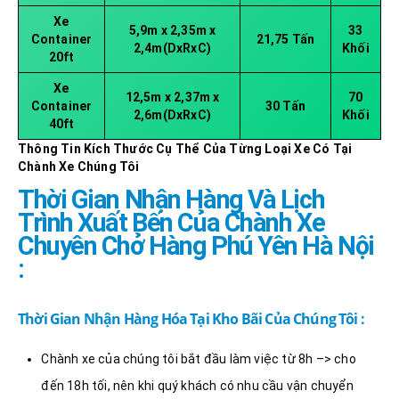
Xe
5,9m x 2,35m x
33
Container
21,75 Tấn
2,4m(DxRxC)
Khối
20ft
Xe
12,5m x 2,37m x
70
Container
30 Tấn
2,6m(DxRxC)
Khối
40ft
Thông Tin Kích Thước Cụ Thể Của Từng Loại Xe Có Tại
Chành Xe Chúng Tôi
Thời Gian Nhận Hàng Và Lịch
Trình Xuất Bến Của Chành Xe
Chuyên Chở Hàng Phú Yên Hà Nội
:
Thời Gian Nhận Hàng Hóa Tại Kho Bãi Của Chúng Tôi :
Chành xe của chúng tôi bắt đầu làm việc từ 8h –> cho
đến 18h tối, nên khi quý khách có nhu cầu vận chuyển