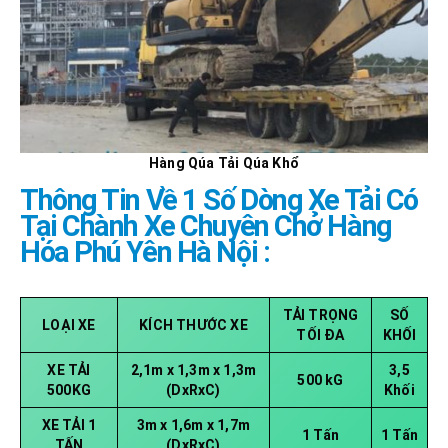
Hàng Qúa Tải Qúa Khổ
Thông Tin Về 1 Số Dòng Xe Tải Có
Tại Chành Xe Chuyên Chở Hàng
Hóa Phú Yên Hà Nội :
TẢI TRỌNG
SỐ
LOẠI XE
KÍCH THƯỚC XE
TỐI ĐA
KHỐI
XE TẢI
2,1m x 1,3m x 1,3m
3,5
500 kG
500KG
(DxRxC)
Khối
XE TẢI 1
3m x 1,6m x 1,7m
1 Tấn
1 Tấn
TẤN
(DxRxC)