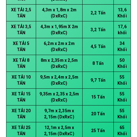
XE TẢI 2,5
4,3m x 1,8m x 2m
13,6
2,2 Tấn
TẤN
(DxRxC)
Khối
XE TẢI 3,5
4,3m x 1,95m X 2m
17,6
3,2 Tấn
TẤN
(DxRxC)
khối
XE TẢI 5
6,2m x 2m x 2m
34
4,5 Tấn
TẤN
(DxRxC)
Khối
XE TẢI 8
8m x 2,35m x 2,5m
50
8 Tấn
TẤN
(DxRxC)
Khối
XE TẢI 10
9,5m x 2,4m x 2,5m
55
9,7 Tấn
TẤN
(DxRxC)
Khối
XE TẢI 15
9,35m x 2,35 x 2,5m
55
15 Tấn
TẤN
(DxRxC)
Khối
XE TẢI 20
9,7m x 2,35m x
55
20 Tấn
TẤN
2,15m (DxRxC)
Khối
XE TẢI 25
12,1m x 2,5m x
65
25 Tấn
TẤN
2,15m (DxRxC)
Khối