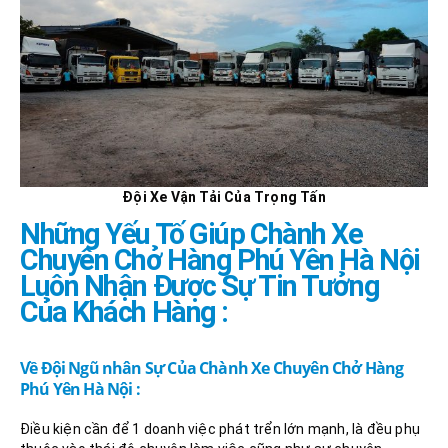
Đội Xe Vận Tải Của Trọng Tấn
Những Yếu Tố Giúp
Chành Xe
Chuyên Chở Hàng Phú Yên
Hà Nội
Luôn Nhận Được Sự Tin Tưởng
Của Khách Hàng :
Về Đội Ngũ nhân Sự Của Chành Xe Chuyên Chở Hàng
Phú Yên Hà Nội :
Điều kiện cần để 1 doanh việc phát trển lớn mạnh, là đều phụ