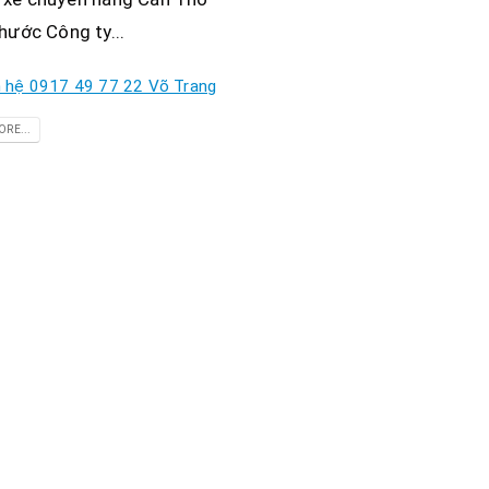
hước Công ty...
n hệ 0917 49 77 22 Võ Trang
RE...