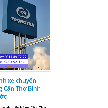
nh xe chuyển
g Cần Thơ Bình
ớc
 xe chuyển hàng Cần Thơ