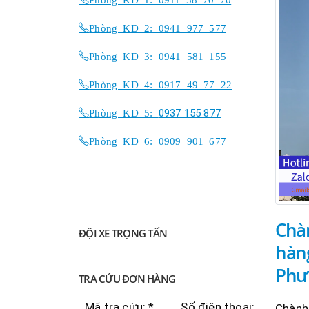
Phòng KD 2: 0941 977 577
Phòng KD 3: 0941 581 155
Phòng KD 4: 0917 49 77 22
Phòng KD 5:
0937 155 877
Phòng KD 6: 0909 901 677
Chà
ĐỘI XE TRỌNG TẤN
hàn
Phư
TRA CỨU ĐƠN HÀNG
Mã tra cứu: *
Số điện thoại:
Chành