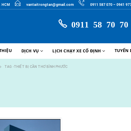
P. HCM
vantaitrongtan@gmail.com
0911 587 070 – 0941 97
0911 58 70 70
 THIỆU
TUYỂN
DỊCH VỤ
LỊCH CHẠY XE CỐ ĐỊNH
TAG -
THIẾT BỊ CẦN THƠ BÌNH PHƯỚC