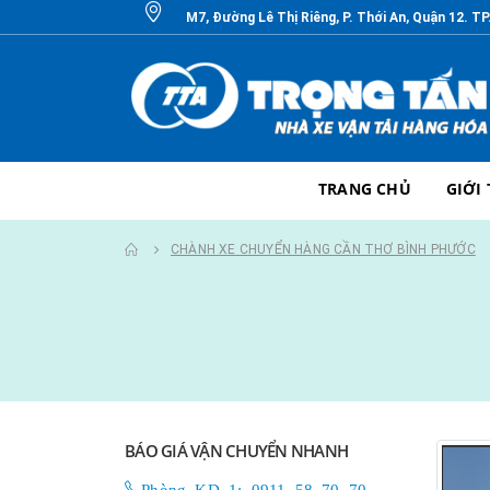
M7, Đường Lê Thị Riêng, P. Thới An, Quận 12. T
TRANG CHỦ
GIỚI
CHÀNH XE CHUYỂN HÀNG CẦN THƠ BÌNH PHƯỚC
BÁO GIÁ VẬN CHUYỂN NHANH
Phòng KD 1: 0911 58 70 70