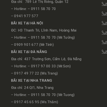
Địa chỉ: 789 Lê Thị Riêng, Quận 12
– Hotline: – 0911 58 70 70
– 0941 977 577
BÃI XE TẠI HÀ NỘI
ĐC: H3 Thanh Trì, Lĩnh Nam, Hoàng Mai
– Hotline: – 0911 58 70 70 (Mr.Tưởng)
– 0909 901 677 (Mr.Tính)
BÃI XE TẠI ĐÀ NẴNG
Địa chỉ: 437 Trường Sơn, Cẩm Lệ, Đà Nẵng
– Hotline: – 0917 97 00 33 (Mr.Sơn)
– 0917 49 77 22 (Ms.Trang)
BÃI XE TẠI NHA TRANG
Địa chỉ: 24 Ql1, Nha Trang
– Hotline: – 0911 58 70 70 (Mr.Tuong)
– 0917 45 65 95 (Ms.Thắm)