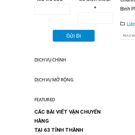
*
Bình P
Liê
READ MO
DỊCH VỤ CHÍNH
DỊCH VỤ MỞ RỘNG
FEATURED
CÁC BÀI VIẾT VẬN CHUYỂN
HÀNG
TẠI 63 TỈNH THÀNH