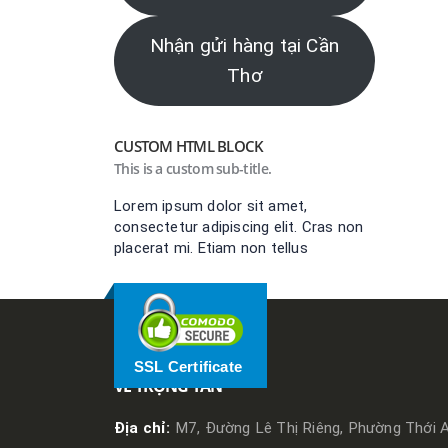
Nhận gửi hàng tại Cần
Thơ
CUSTOM HTML BLOCK
This is a custom sub-title.
Lorem ipsum dolor sit amet,
consectetur adipiscing elit. Cras non
placerat mi. Etiam non tellus
SSL Certificate
VỀ TRỌNG TẤN
Địa chỉ:
M7, Đường Lê Thị Riêng, Phường Thới A