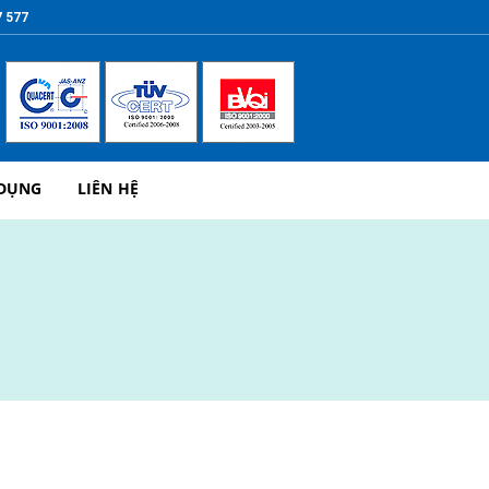
7 577
 DỤNG
LIÊN HỆ