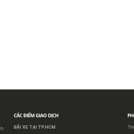
CÁC ĐIỂM GIAO DỊCH
PH
BÃI XE TẠI TP.HCM
Thô
n,