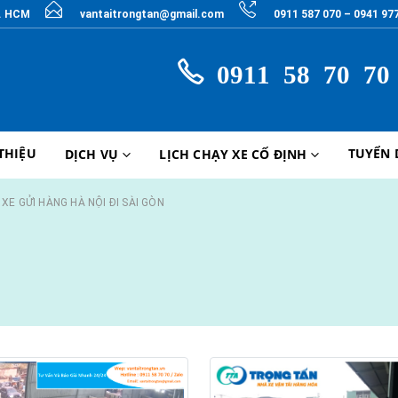
P. HCM
vantaitrongtan@gmail.com
0911 587 070 – 0941 97
0911 58 70 70
 THIỆU
TUYỂN
DỊCH VỤ
LỊCH CHẠY XE CỐ ĐỊNH
XE GỬI HÀNG HÀ NỘI ĐI SÀI GÒN