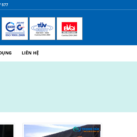
7 577
 DỤNG
LIÊN HỆ