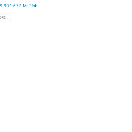
9 901 677 Mr.Tính
RE...