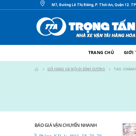
M7, Đường Lê Thị Riêng, P. Thới An, Quận 12. T
TRANG CHỦ
GIỚI
GỬI HÀNG HÀ NỘI ĐI BÌNH DƯƠNG
TAG -
CHÀNH 
BÁO GIÁ VẬN CHUYỂN NHANH
Phòng KD 1: 0911 58 70 70