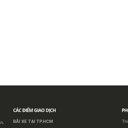
CÁC ĐIỂM GIAO DỊCH
PH
BÃI XE TẠI TP.HCM
Thô
n,