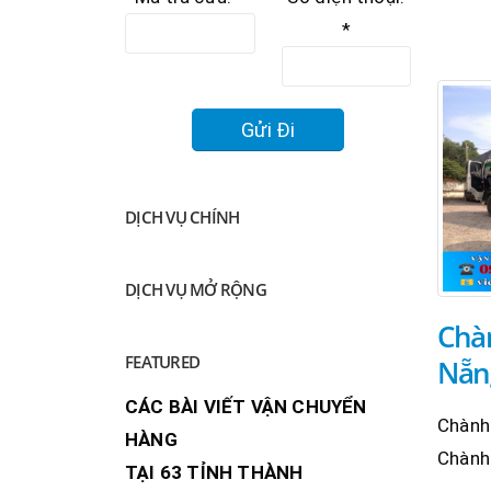
*
DỊCH VỤ CHÍNH
DỊCH VỤ MỞ RỘNG
Chàn
FEATURED
Nẵn
CÁC BÀI VIẾT VẬN CHUYỂN
Chành
HÀNG
Chành 
TẠI 63 TỈNH THÀNH