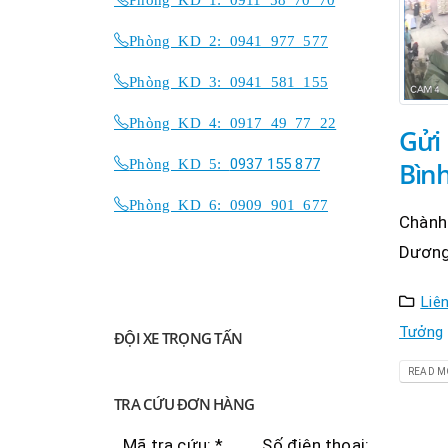
Phòng KD 2: 0941 977 577
Phòng KD 3: 0941 581 155
Phòng KD 4: 0917 49 77 22
Gửi 
Phòng KD 5:
0937 155 877
Bìn
Phòng KD 6: 0909 901 677
Chành 
Dươn
Liê
Tưởng
ĐỘI XE TRỌNG TẤN
READ MO
TRA CỨU ĐƠN HÀNG
Mã tra cứu: *
Số điện thoại: