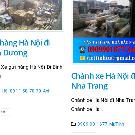
hàng Hà Nội đi
h Dương
Xe gửi hàng Hà Nội Đi Bình
Chành xe Hà Nội đ
g
Nha Trang
n Hệ: 0911 58 70 70 Anh
Chành xe Hà Nội đi Nha Tra
Chành xe Hà...
RE...
0909 901 677 Mr.Tính