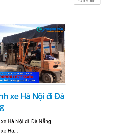
READ MORE...
h xe Hà Nội đi Đà
g
 xe Hà Nội đi Đà Nẵng
xe Hà...