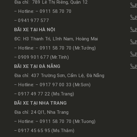
Địa chỉ: 789 Lê Thị Riêng, Quận 12
– Hotline: – 0911 58 70 70
– 0941 977 577
BÃI XE TẠI HÀ NỘI
ĐC: H3 Thanh Trì, Lĩnh Nam, Hoàng Mai
– Hotline: – 0911 58 70 70 (Mr.Tưởng)
– 0909 901 677 (Mr.Tính)
BÃI XE TẠI ĐÀ NẴNG
Địa chỉ: 437 Trường Sơn, Cẩm Lệ, Đà Nẵng
– Hotline: – 0917 97 00 33 (Mr.Sơn)
– 0917 49 77 22 (Ms.Trang)
BÃI XE TẠI NHA TRANG
Địa chỉ: 24 Ql1, Nha Trang
– Hotline: – 0911 58 70 70 (Mr.Tuong)
– 0917 45 65 95 (Ms.Thắm)