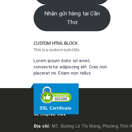
Nhận gửi hàng tại Cần
Thơ
CUSTOM HTML BLOCK
This is a custom sub-title.
Lorem ipsum dolor sit amet,
consectetur adipiscing elit. Cras non
placerat mi. Etiam non tellus
SSL Certificate
VỀ TRỌNG TẤN
Địa chỉ:
M7, Đường Lê Thị Riêng, Phường Thới A